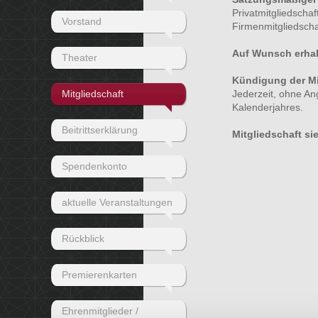
Privatmitgliedscha
Vorstand
Firmenmitgliedscha
Auf Wunsch erhal
Theater
Kündigung der Mi
Mitgliedschaft
Jederzeit, ohne A
Kalenderjahres.
Beitrittserklärung
Mitgliedschaft sie
Spendenkonto
aktuelle Veranstaltungen
Rückblick
Premierenkarten
Ehrenmitglieder /