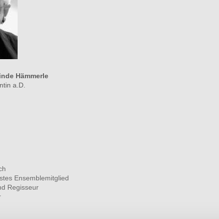
linde Hämmerle
tin a.D.
ch
stes Ensemblemitglied
nd Regisseur
r