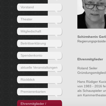
Vorstand
Theater
Mitgliedschaft
Schirmherrin Ger
Regierungspräsiden
Beitrittserklärung
Spendenkonto
Ehrenmitglieder
aktuelle Veranstaltungen
Roland Seiler
Gründungsmitglied
Rückblick
Hans Rüdiger Kuci
von 1983 - 2016 fe
als
Schauspieler u
Premierenkarten
am Kammertheate
Ehrenmitglieder /